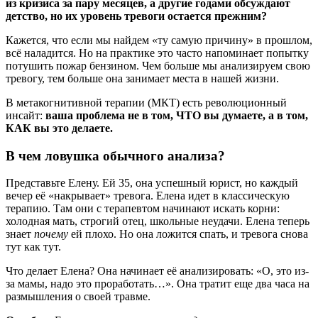
из кризиса за пару месяцев, а другие годами обсуждают
детство, но их уровень тревоги остается прежним?
Кажется, что если мы найдем «ту самую причину» в прошлом,
всё наладится. Но на практике это часто напоминает попытку
потушить пожар бензином. Чем больше мы анализируем свою
тревогу, тем больше она занимает места в нашей жизни.
В метакогнитивной терапии (МКТ) есть революционный
инсайт:
ваша проблема не в том, ЧТО вы думаете, а в том,
КАК вы это делаете.
В чем ловушка обычного анализа?
Представьте Елену. Ей 35, она успешный юрист, но каждый
вечер её «накрывает» тревога. Елена идет в классическую
терапию. Там они с терапевтом начинают искать корни:
холодная мать, строгий отец, школьные неудачи. Елена теперь
знает
почему
ей плохо. Но она ложится спать, и тревога снова
тут как тут.
Что делает Елена? Она начинает её анализировать: «О, это из-
за мамы, надо это проработать…». Она тратит еще два часа на
размышления о своей травме.