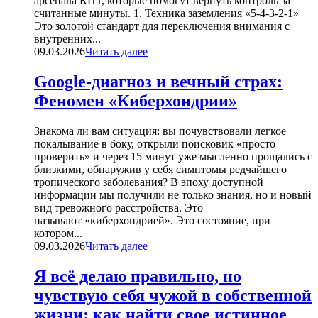
арсенала КПТ, которые помогут вернуть контроль за
считанные минуты. 1. Техника заземления «5-4-3-2-1»
Это золотой стандарт для переключения внимания с
внутренних...
09.03.2026
Читать далее
Google-диагноз и вечный страх:
Феномен «Киберхондрии»
Знакома ли вам ситуация: вы почувствовали легкое
покалывание в боку, открыли поисковик «просто
проверить» и через 15 минут уже мысленно прощались с
близкими, обнаружив у себя симптомы редчайшего
тропического заболевания? В эпоху доступной
информации мы получили не только знания, но и новый
вид тревожного расстройства. Это
называют «киберхондрией». Это состояние, при
котором...
09.03.2026
Читать далее
Я всё делаю правильно, но
чувствую себя чужой в собственной
жизни: как найти свое истинное